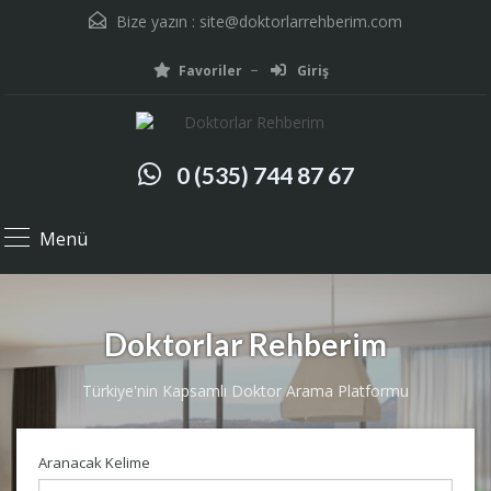
Bize yazın :
site@doktorlarrehberim.com
Favoriler
Giriş
0 (535) 744 87 67
Menü
Doktorlar Rehberim
Türkiye'nin Kapsamlı Doktor Arama Platformu
Aranacak Kelime