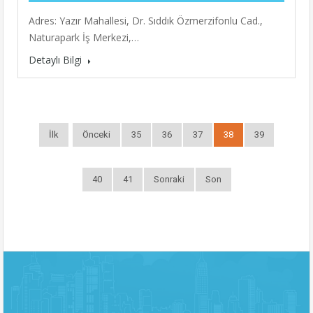
Adres: Yazır Mahallesi, Dr. Sıddık Özmerzifonlu Cad.,
Naturapark İş Merkezi,…
Detaylı Bilgi
İlk
Önceki
35
36
37
38
39
40
41
Sonraki
Son