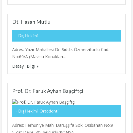
Dt. Hasan Mutlu
Diş Hekimi
Adres: Yazır Mahallesi Dr. Sıddık Özmerzifonlu Cad.
No:60/A (Mavisu Konakları…
Detaylı Bilgi
Prof. Dr. Faruk Ayhan Başçiftçi
Diş Hekimi, Ortodonti
Adres: Ferhuniye Mah. Darüşşifa Sok. Osibahan No:9
5.Kat Daire:505 Selçuklu/KONYA…