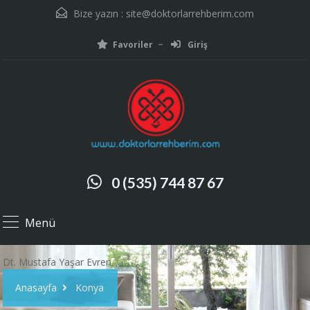
Bize yazın :
site@doktorlarrehberim.com
Favoriler
Giriş
0 (535) 744 87 67
Menü
Dt. Mustafa Yaşar Evren
Anasayfa
Konya