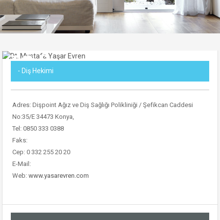
- Diş Hekimi
Adres: Dişpoint Ağız ve Diş Sağlığı Polikliniği / Şefikcan Caddesi
No:35/E 34473 Konya,
Tel: 0850 333 0388
Faks:
Cep: 0 332 255 20 20
E-Mail:
Web:
www.yasarevren.com