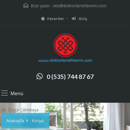
Bize yazın :
site@doktorlarrehberim.com
Favoriler
Giriş
0 (535) 744 87 67
Menü
Dt. Özgür Çetinkaya
Anasayfa
Konya