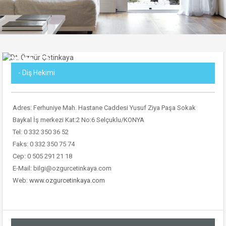
- Diş Hekimi
Adres: Ferhuniye Mah. Hastane Caddesi Yusuf Ziya Paşa Sokak
Baykal İş merkezi Kat:2 No:6 Selçuklu/KONYA
Tel: 0 332 350 36 52
Faks: 0 332 350 75 74
Cep: 0 505 291 21 18
E-Mail: bilgi@ozgurcetinkaya.com
Web:
www.ozgurcetinkaya.com