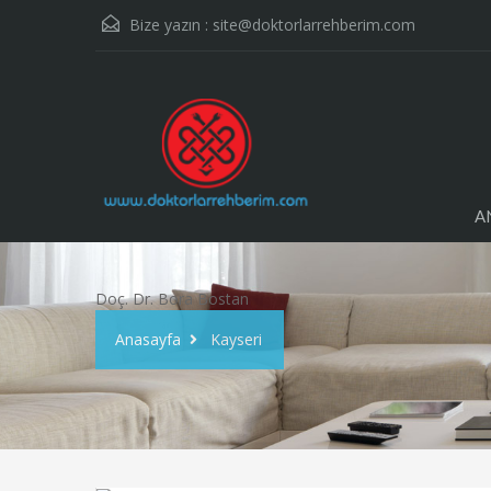
Bize yazın :
site@doktorlarrehberim.com
A
Doç. Dr. Bora Bostan
Anasayfa
Kayseri