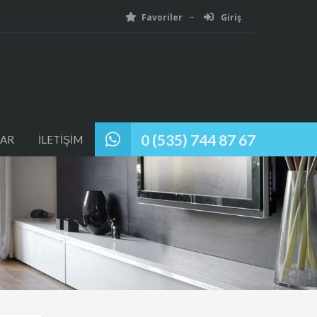
Favoriler
Giriş
0 (535) 744 87 67
AR
İLETİŞİM