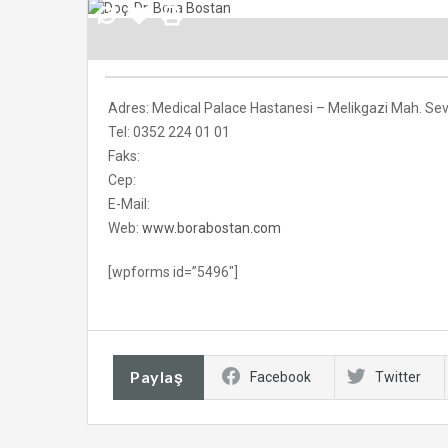
Adres: Medical Palace Hastanesi – Melikgazi Mah. Se
Tel: 0352 224 01 01
Faks:
Cep:
E-Mail:
Web:
www.borabostan.com
[wpforms id=”5496″]
Paylaş
Facebook
Twitter