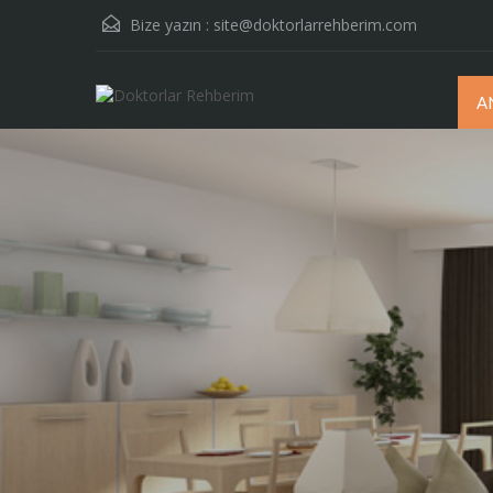
Bize yazın :
site@doktorlarrehberim.com
A