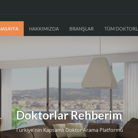
NASAYFA
HAKKIMIZDA
BRANŞLAR
TÜM DOKTORL
Doktorlar Rehberim
Türkiye'nin Kapsamlı Doktor Arama Platformu