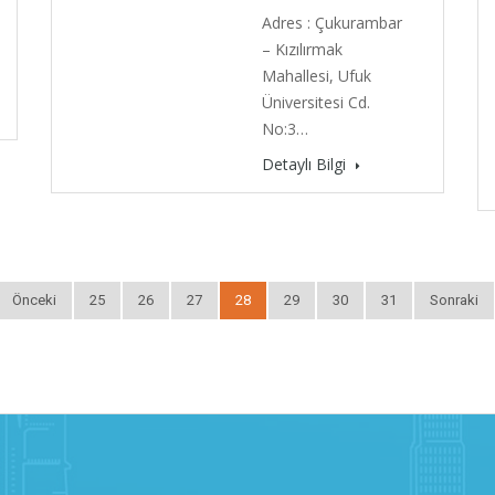
Adres : Çukurambar
– Kızılırmak
Mahallesi, Ufuk
Üniversitesi Cd.
No:3…
Detaylı Bilgi
Önceki
25
26
27
28
29
30
31
Sonraki