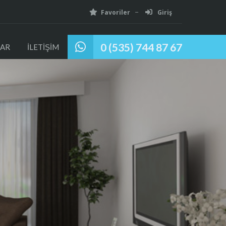
Favoriler
Giriş
0 (535) 744 87 67
AR
İLETİŞİM