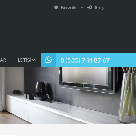
Favoriler
Giriş
0 (535) 744 87 67
AR
İLETİŞİM