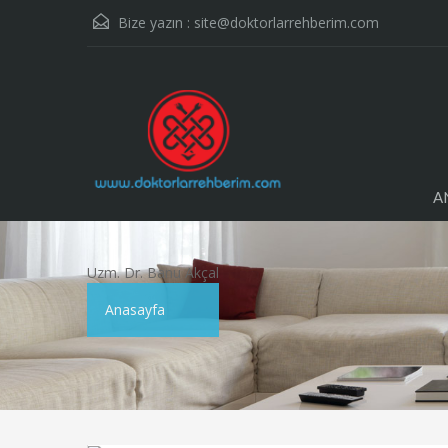
Bize yazın :
site@doktorlarrehberim.com
A
Uzm. Dr. Banu Akçal
Anasayfa