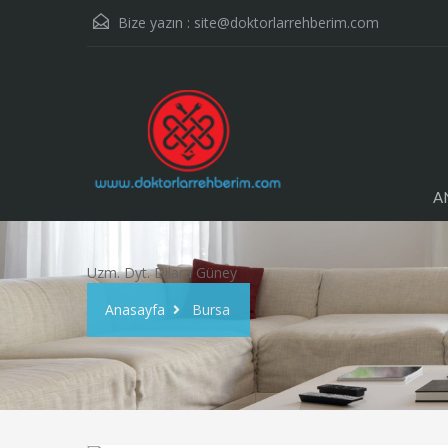
Bize yazın :
site@doktorlarrehberim.com
A
Uzm. Dyt. Dilara Güney
Anasayfa
Bursa