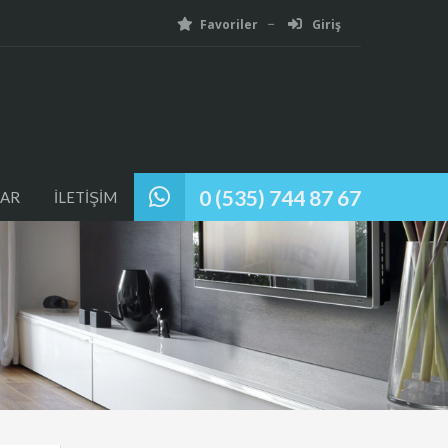
Favoriler
Giriş
0 (535) 744 87 67
AR
İLETİŞİM