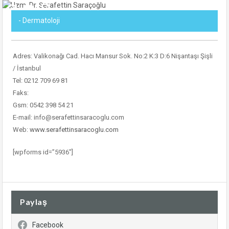
- Dermatoloji
Adres: Valikonağı Cad. Hacı Mansur Sok. No:2 K:3 D:6 Nişantaşı Şişli
/ İstanbul
Tel: 0212 709 69 81
Faks:
Gsm: 0542 398 54 21
E-mail: info@serafettinsaracoglu.com
Web:
www.serafettinsaracoglu.com
[wpforms id=”5936″]
Paylaş
Facebook