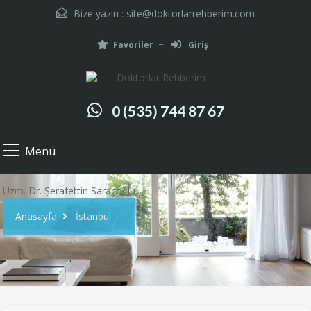
Bize yazın :
site@doktorlarrehberim.com
Favoriler
Giriş
0 (535) 744 87 67
Menü
Uzm. Dr. Şerafettin Saraçoğlu
Anasayfa
İstanbul