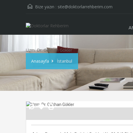
Bize yazın :
site@doktorlarrehberim.com
A
Uzm. Dr. Gökhan Gökler
Anasayfa
İstanbul