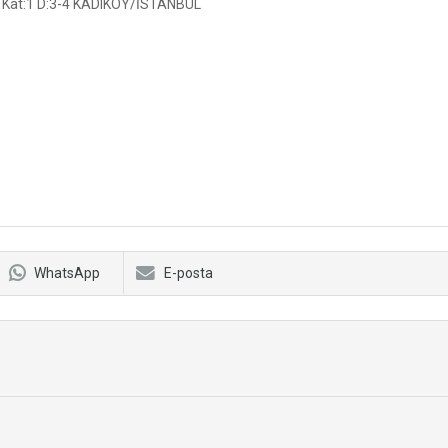
k Kat:1 D:3-4 KADIKÖY/İSTANBUL
WhatsApp
E-posta