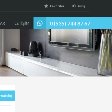
Favoriler
Giriş
0 (535) 744 87 67
AR
İLETİŞİM
rmatoloji