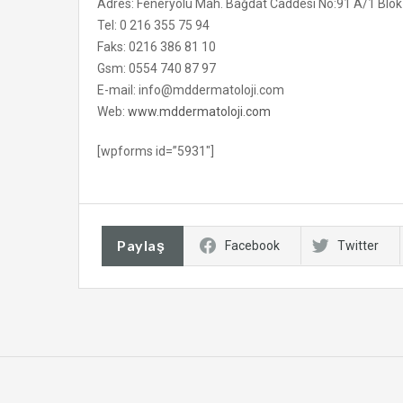
Adres: Feneryolu Mah. Bağdat Caddesi No:91 A/1 Blo
Tel: 0 216 355 75 94
Faks: 0216 386 81 10
Gsm: 0554 740 87 97
E-mail: info@mddermatoloji.com
Web:
www.mddermatoloji.com
[wpforms id=”5931″]
Paylaş
Facebook
Twitter