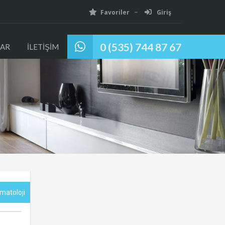
Favoriler
Giriş
0 (535) 744 87 67
AR
İLETİŞİM
rmatoloji