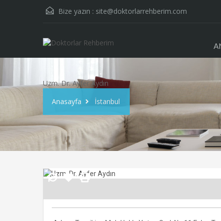
Bize yazın :
site@doktorlarrehberim.com
A
Uzm. Dr. Ayfer Aydın
Anasayfa
İstanbul