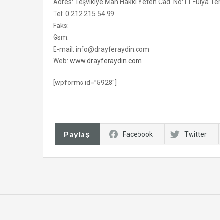
Adres: Teşvikiye Mah.Hakkı Yeten Cad. No:11 Fulya Terra
Tel: 0 212 215 54 99
Faks:
Gsm:
E-mail: info@drayferaydin.com
Web:
www.drayferaydin.com
[wpforms id=”5928″]
Paylaş
Facebook
Twitter