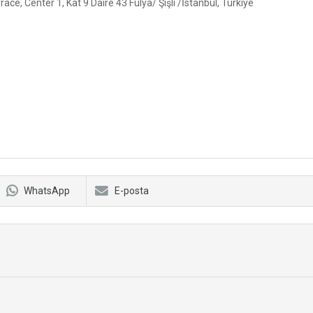
ce, Center 1, Kat 9 Daire 43 Fulya/ Şişli /İstanbul, Türkiye
WhatsApp
E-posta