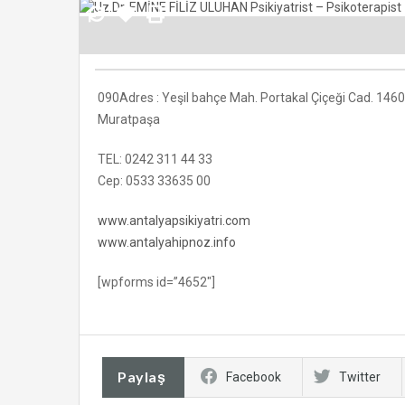
090Adres : Yeşil bahçe Mah. Portakal Çiçeği Cad. 1460 
Muratpaşa
TEL: 0242 311 44 33
Cep: 0533 33635 00
www.antalyapsikiyatri.com
www.antalyahipnoz.info
[wpforms id=”4652″]
Paylaş
Facebook
Twitter