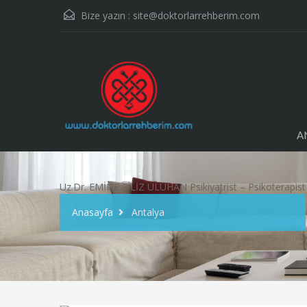
Bize yazın :
site@doktorlarrehberim.com
A
Uz.Dr. EMİNE FİLİZ ULUHAN Psikiyatrist – Psikoterapist
Anasayfa
Antalya