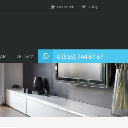
Favoriler
Giriş
0 (535) 744 87 67
AR
İLETİŞİM