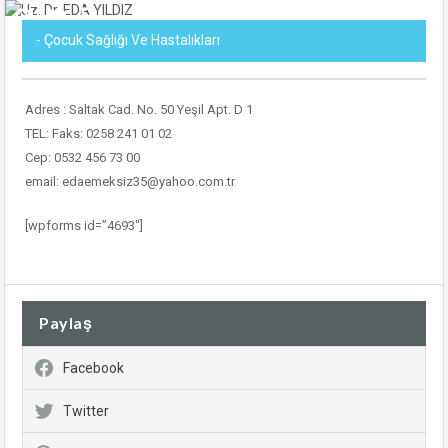
- Çocuk Sağlığı Ve Hastalıkları
Adres : Saltak Cad. No. 50 Yeşil Apt. D 1
TEL: Faks: 0258 241 01 02
Cep: 0532 456 73 00
email: edaemeksiz35@yahoo.com.tr
[wpforms id=”4693″]
Paylaş
Facebook
Twitter