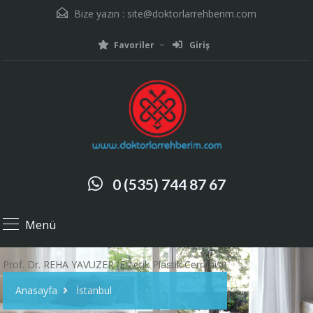
Bize yazın :
site@doktorlarrehberim.com
Favoriler
Giriş
0 (535) 744 87 67
Menü
Prof. Dr. REHA YAVUZER (Estetik Plastik Cerrahisi)
Anasayfa
İstanbul