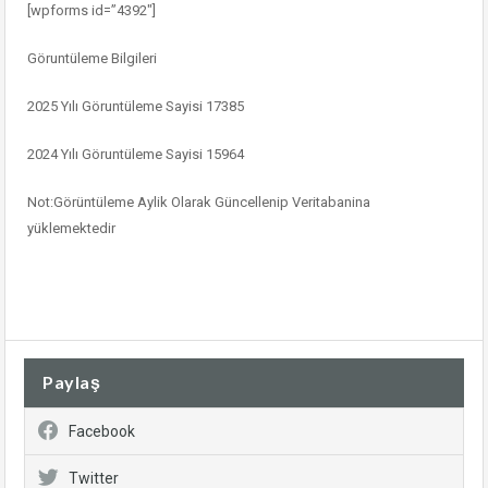
[wpforms id=”4392″]
Göruntüleme Bilgileri
2025 Yılı Göruntüleme Sayisi 17385
2024 Yılı Göruntüleme Sayisi 15964
Not:Görüntüleme Aylik Olarak Güncellenip Veritabanina
yüklemektedir
Paylaş
Facebook
Twitter