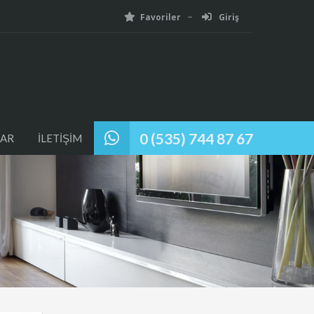
Favoriler
Giriş
0 (535) 744 87 67
AR
İLETİŞİM