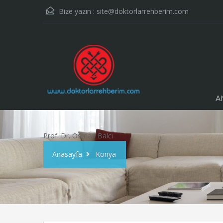
Bize yazın :
site@doktorlarrehberim.com
A
Prof. Dr. Osman Balcı
Anasayfa
Konya