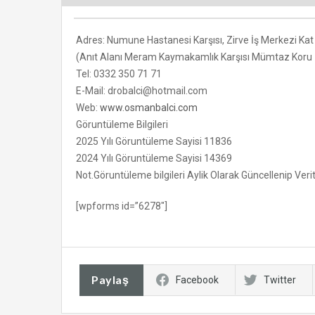
Adres: Numune Hastanesi Karşısı, Zirve İş Merkezi Ka
(Anıt Alanı Meram Kaymakamlık Karşısı Mümtaz Koru İ
Tel: 0332 350 71 71
E-Mail: drobalci@hotmail.com
Web:
www.osmanbalci.com
Göruntüleme Bilgileri
2025 Yılı Göruntüleme Sayisi 11836
2024 Yılı Göruntüleme Sayisi 14369
Not.Göruntüleme bilgileri Aylik Olarak Güncellenip Ve
[wpforms id=”6278″]
Paylaş
Facebook
Twitter