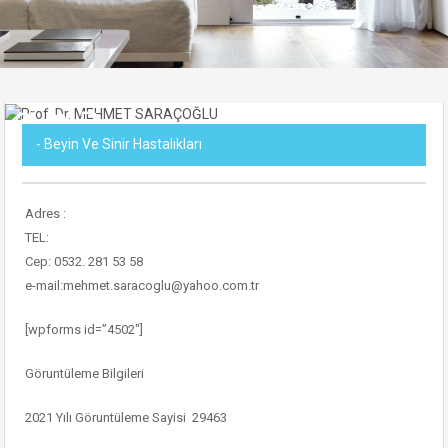
- Beyin Ve Sinir Hastalıkları
Adres :
TEL:
Cep: 0532. 281 53 58
e-mail:mehmet.saracoglu@yahoo.com.tr
[wpforms id=”4502″]
Göruntüleme Bilgileri
2021 Yılı Göruntüleme Sayisi 29463