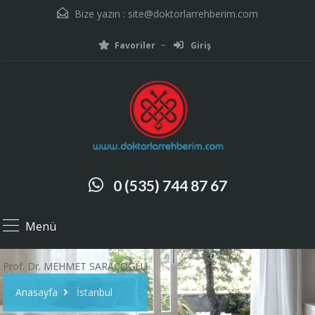
Bize yazın :
site@doktorlarrehberim.com
Favoriler
Giriş
0 (535) 744 87 67
Menü
Prof. Dr. MEHMET SARAÇOĞLU
Anasayfa
İstanbul