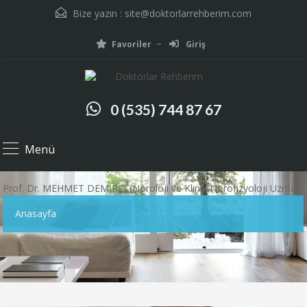
Bize yazın :
site@doktorlarrehberim.com
Favoriler
Giriş
0 (535) 744 87 67
Menü
Prof. Dr. MEHMET DEMİRCİ (Nöroloji ve Klinik Nörofizyoloji Uzmanı
Anasayfa