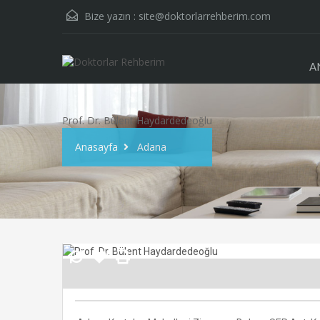
Bize yazın :
site@doktorlarrehberim.com
A
Prof. Dr. Bülent Haydardedeoğlu
Anasayfa
Adana