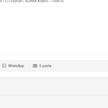
 Kat:1 D:3 Seyhan / ADANA Adana / TÜRKİYE
WhatsApp
E-posta