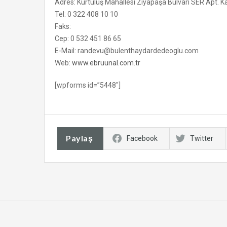
Adres: Kurtuluş Mahallesi Ziyapaşa Bulvarı SER Apt.
Tel: 0 322 408 10 10
Faks:
Cep: 0 532 451 86 65
E-Mail: randevu@bulenthaydardedeoglu.com
Web:
www.ebruunal.com.tr
[wpforms id=”5448″]
Paylaş
Facebook
Twitter