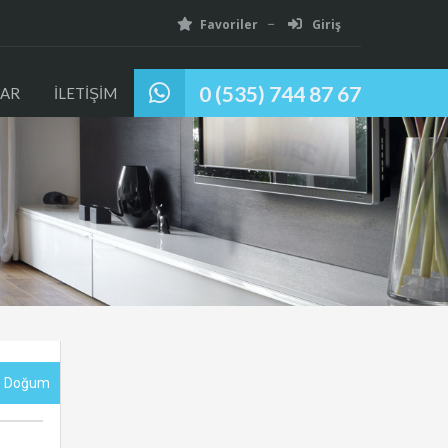
Favoriler
Giriş
0 (535) 744 87 67
AR
İLETİŞİM
Ve Doğum