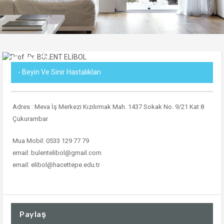
- Beyin Ve Sinir Hastalıkları
Adres : Meva İş Merkezi Kızılırmak Mah. 1437 Sokak No. 9/21 Kat 8
Çukurambar
Mua Mobil: 0533 129 77 79
email: bulentelibol@gmail.com
email: elibol@hacettepe.edu.tr
https://wmpeelers.com/
https://wmpeelers.com/pl/
Paylaş
https://wmpeelers.com/pl-pl/