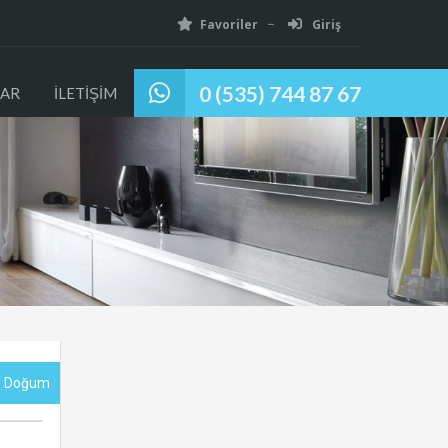
Favoriler
Giriş
0 (535) 744 87 67
AR
İLETİŞİM
Ve Doğum