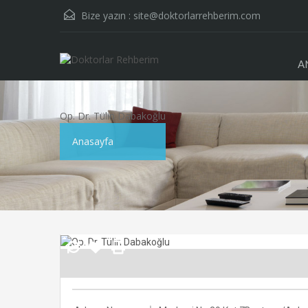
Bize yazın :
site@doktorlarrehberim.com
A
Op. Dr. Tülin Dabakoğlu
Anasayfa