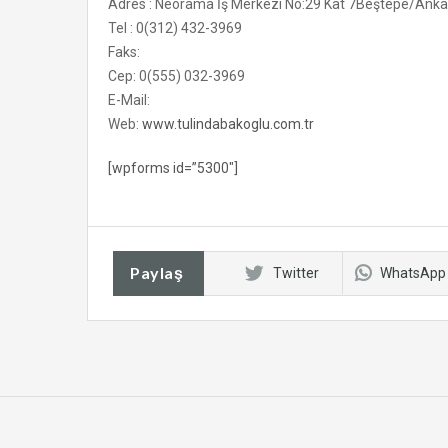
Adres : Neorama İş Merkezi No:29 Kat 7Beştepe/Anka
Tel : 0(312) 432-3969
Faks:
Cep: 0(555) 032-3969
E-Mail:
Web:
www.tulindabakoglu.com.tr
[wpforms id=”5300″]
Paylaş
Twitter
WhatsApp