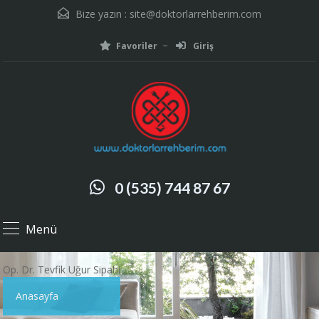
Bize yazın :
site@doktorlarrehberim.com
Favoriler
Giriş
0 (535) 744 87 67
Menü
Op. Dr. Tevfik Uğur Sipahi
Anasayfa