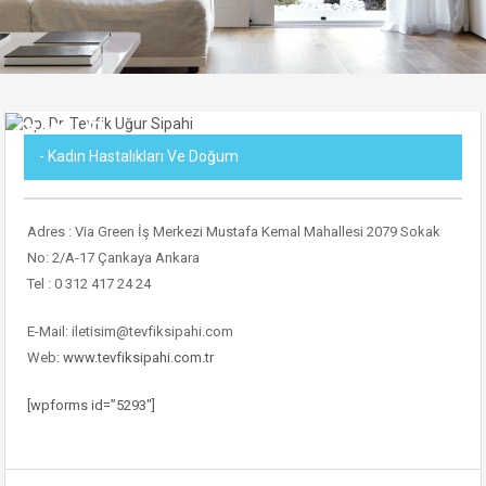
- Kadın Hastalıkları Ve Doğum
Adres : Via Green İş Merkezi Mustafa Kemal Mahallesi 2079 Sokak
No: 2/A-17 Çankaya Ankara
Tel : 0 312 417 24 24
E-Mail: iletisim@tevfiksipahi.com
Web:
www.tevfiksipahi.com.tr
[wpforms id=”5293″]