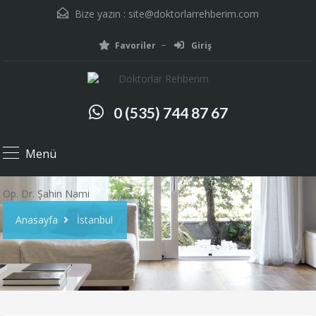
Bize yazın :
site@doktorlarrehberim.com
Favoriler
Giriş
0 (535) 744 87 67
Menü
Op. Dr. Şahin Nami
Anasayfa
İstanbul