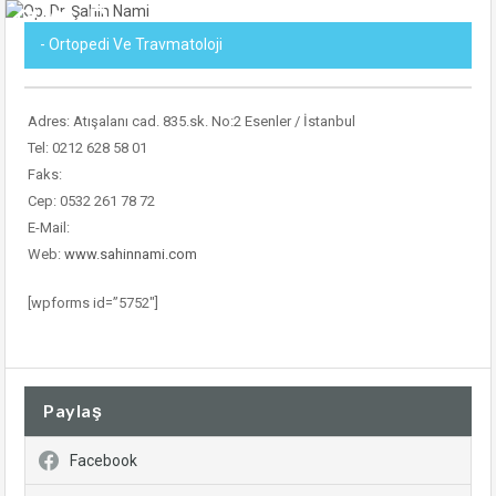
- Ortopedi Ve Travmatoloji
Adres: Atışalanı cad. 835.sk. No:2 Esenler / İstanbul
Tel: 0212 628 58 01
Faks:
Cep: 0532 261 78 72
E-Mail:
Web:
www.sahinnami.com
[wpforms id=”5752″]
Paylaş
Facebook