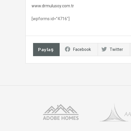
www.drmulusoy.com.tr
[wpforms id=”4716″]
Paylaş
Facebook
Twitter