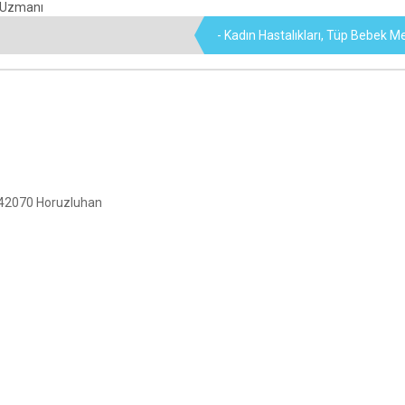
- Kadın Hastalıkları, Tüp Bebek M
 42070 Horuzluhan