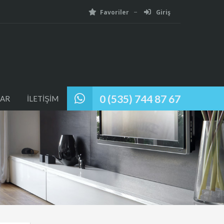
Favoriler
Giriş
0 (535) 744 87 67
AR
İLETİŞİM