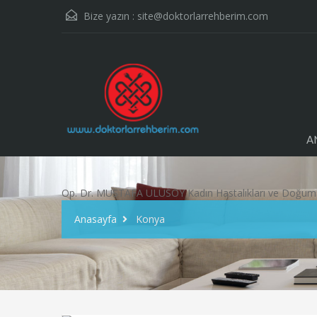
Bize yazın :
site@doktorlarrehberim.com
A
Op. Dr. MUSTAFA ULUSOY Kadın Hastalıkları ve Doğu
Anasayfa
Konya