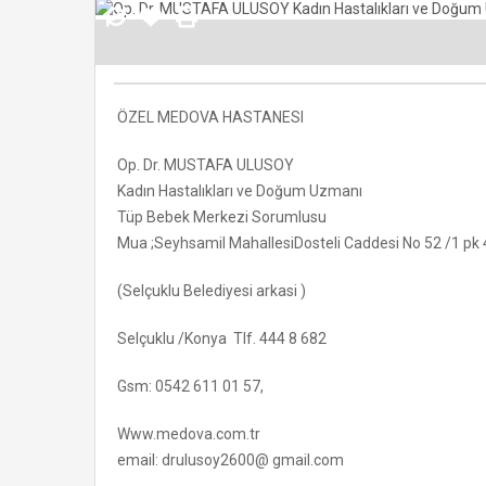
ÖZEL MEDOVA HASTANESI
Op. Dr. MUSTAFA ULUSOY
Kadın Hastalıkları ve Doğum Uzmanı
Tüp Bebek Merkezi Sorumlusu
Mua ;Seyhsamil MahallesiDosteli Caddesi No 52 /1 pk
(Selçuklu Belediyesi arkasi )
Selçuklu /Konya Tlf. 444 8 682
Gsm: 0542 611 01 57,
Www.medova.com.tr
email: drulusoy2600@ gmail.com