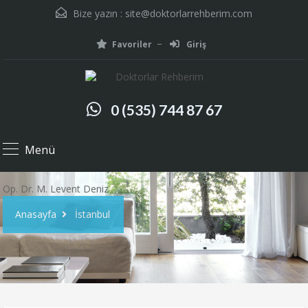
Bize yazın :
site@doktorlarrehberim.com
Favoriler
Giriş
0 (535) 744 87 67
Menü
Op. Dr. M. Levent Deniz
Anasayfa
İstanbul