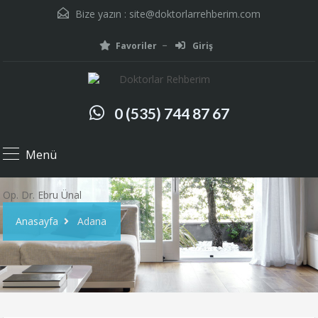
Bize yazın :
site@doktorlarrehberim.com
Favoriler
Giriş
0 (535) 744 87 67
Menü
Op. Dr. Ebru Ünal
Anasayfa
Adana