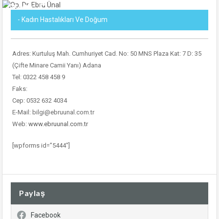
- Kadın Hastalıkları Ve Doğum
Adres: Kurtuluş Mah. Cumhuriyet Cad. No: 50 MNS Plaza Kat: 7 D: 35
(Çifte Minare Camii Yanı) Adana
Tel: 0322 458 458 9
Faks:
Cep: 0532 632 4034
E-Mail: bilgi@ebruunal.com.tr
Web:
www.ebruunal.com.tr
[wpforms id=”5444″]
Paylaş
Facebook