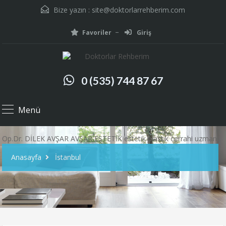
Bize yazın :
site@doktorlarrehberim.com
Favoriler
Giriş
0 (535) 744 87 67
Menü
Op.Dr. DİLEK AVŞAR AVŞAR ESTETİK estetik plastik cerrahi uzmanı
Anasayfa
İstanbul