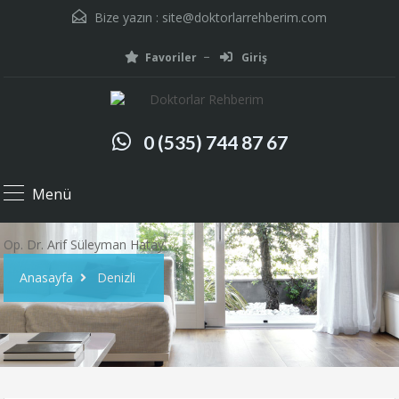
Bize yazın :
site@doktorlarrehberim.com
Favoriler
Giriş
0 (535) 744 87 67
Menü
Op. Dr. Arif Süleyman Hatay
Anasayfa
Denizli