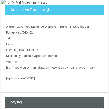
- Ortopedi Ve Travmatoloji
Adres : Zeytinköy Mahallesi Acıpayam Bulvarı No:5 Bağbaşı –
Pamukkale/DENİZLİ
Tel:
Faks:
Gsm: 0 (506) 648 73 57
Mail: suleyman.hatay@cerrahi.com.tr
Web: <a
href=”www.suleymanhatay.com”>www.suleymanhatay.com</a>
[wpforms id=”5620″]
Paylaş