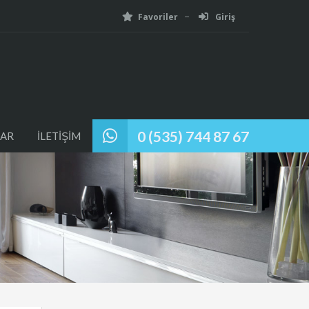
Favoriler
Giriş
0 (535) 744 87 67
AR
İLETİŞİM