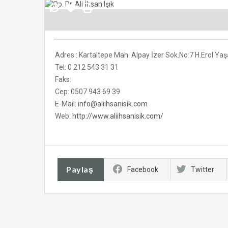
Adres : Kartaltepe Mah. Alpay İzer Sok.No:7 H.Erol Yaşa
Tel: 0 212 543 31 31
Faks:
Cep: 0507 943 69 39
E-Mail:
info@aliihsanisik.com
Web:
http://www.aliihsanisik.com/
Paylaş
Facebook
Twitter