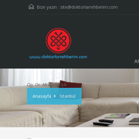
Bize yazın :
site@doktorlarrehberim.com
A
Op. Dr. Ali İhsan Işık
Anasayfa
İstanbul