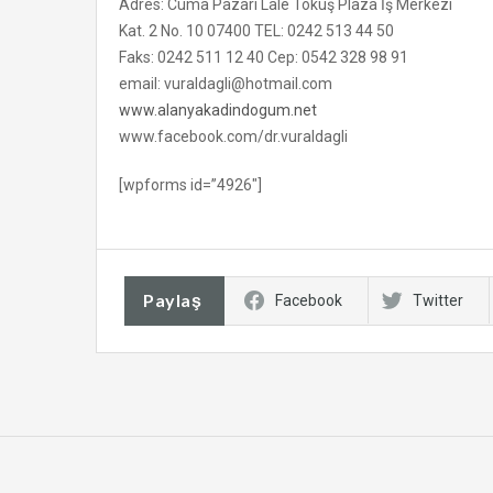
Adres: Cuma Pazarı Lale Tokuş Plaza İş Merkezi
Kat. 2 No. 10 07400 TEL: 0242 513 44 50
Faks: 0242 511 12 40 Cep: 0542 328 98 91
email: vuraldagli@hotmail.com
www.alanyakadindogum.net
www.facebook.com/dr.vuraldagli
[wpforms id=”4926″]
Paylaş
Facebook
Twitter