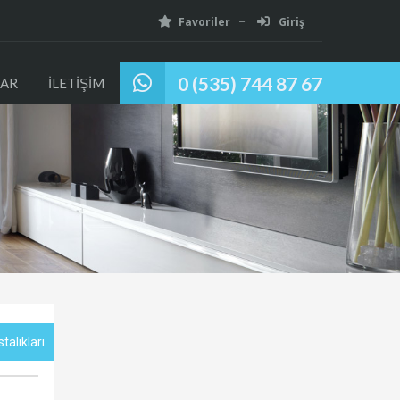
Favoriler
Giriş
0 (535) 744 87 67
AR
İLETİŞİM
talıkları