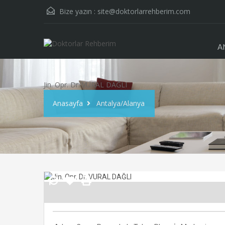
Bize yazın :
site@doktorlarrehberim.com
A
Jin. Opr. Dr. VURAL DAĞLI
Anasayfa
Antalya/Alanya