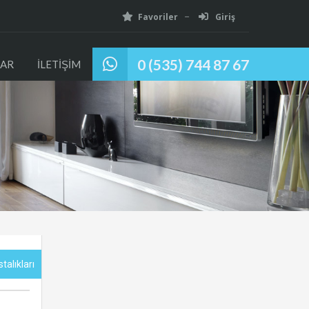
Favoriler
Giriş
0 (535) 744 87 67
AR
İLETİŞİM
talıkları