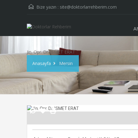
Bize yazın :
site@doktorlarrehberim.com
A
Jin. Opr. Dr. İSMET ERAT
Anasayfa
Mersin