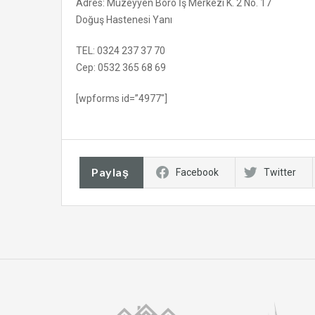
Adres: Müzeyyen Boro İş Merkezi K. 2 No. 17
Doğuş Hastenesi Yanı
TEL: 0324 237 37 70
Cep: 0532 365 68 69
[wpforms id=”4977″]
Paylaş
Facebook
Twitter