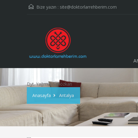
Bize yazın :
site@doktorlarrehberim.com
A
Dyt. Yağmur Sarıözkan
Anasayfa
Antalya