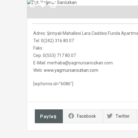
Adres: Şirinyalı Mahallesi Lara Caddesi Funda Apartma
Tel: 0(242) 316 80 07
Faks:
Cep: 0(553) 717 80 07
E-Mail: merhaba@yagmursariozkan.com
Web:
www.yagmursariozkan.com
[wpforms id=”6086″]
Paylaş
Facebook
Twitter