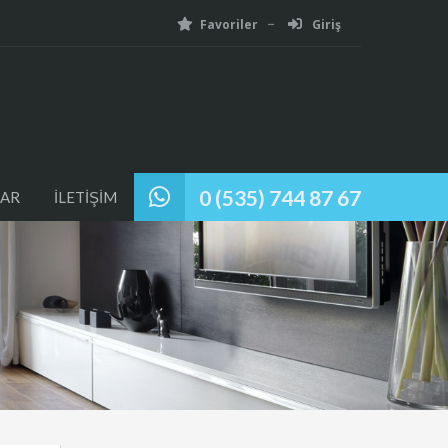
Favoriler
Giriş
0 (535) 744 87 67
AR
İLETİŞİM