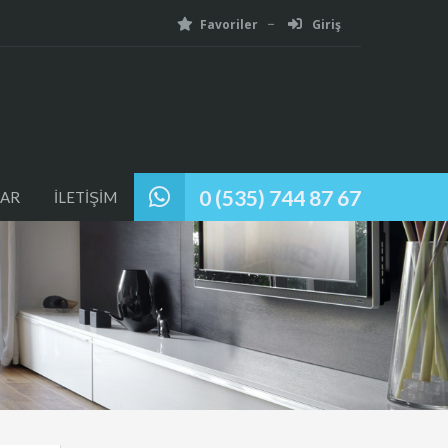
Favoriler
Giriş
0 (535) 744 87 67
AR
İLETİŞİM