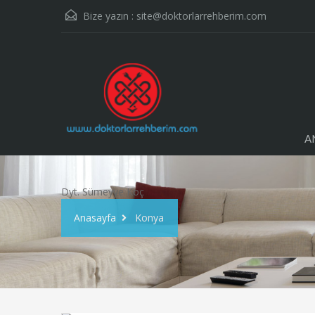
Bize yazın :
site@doktorlarrehberim.com
A
Dyt. Sümeyye Koç
Anasayfa
Konya