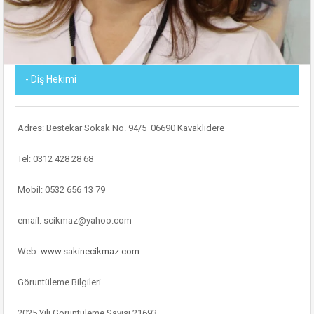
- Diş Hekimi
Adres: Bestekar Sokak No. 94/5 06690 Kavaklıdere
Tel: 0312 428 28 68
Mobil: 0532 656 13 79
email: scikmaz@yahoo.com
Web:
www.sakinecikmaz.com
Göruntüleme Bilgileri
2025 Yılı Göruntüleme Sayisi 21693