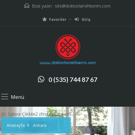
Bize yazın :
site@doktorlarrehberim.com
Favoriler
Giriş
0 (535) 744 87 67
Menü
Dr. Sakine ÇIKMAZ (Protez Uzmanı)
Anasayfa
Ankara