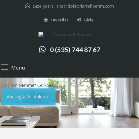
Bize yazın :
site@doktorlarrehberim.com
Favoriler
Giriş
0 (535) 744 87 67
Menü
Doç. Dr. Mehmet Çelikbilek
Anasayfa
Ankara