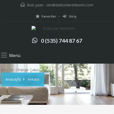
Bize yazın :
site@doktorlarrehberim.com
Favoriler
Giriş
0 (535) 744 87 67
Menü
Doç. Dr. Cihangir Çakıcı
Anasayfa
Ankara