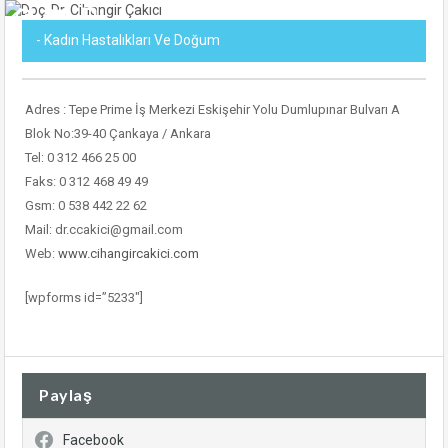
- Kadın Hastalıkları Ve Doğum
Adres : Tepe Prime İş Merkezi Eskişehir Yolu Dumlupınar Bulvarı A
Blok No:39-40 Çankaya / Ankara
Tel: 0 312 466 25 00
Faks: 0 312 468 49 49
Gsm: 0 538 442 22 62
Mail: dr.ccakici@gmail.com
Web:
www.cihangircakici.com
[wpforms id=”5233″]
Paylaş
Facebook