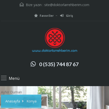
Bize yazın :
site@doktorlarrehberim.com
Favoriler
Giriş
0 (535) 744 87 67
Menü
Ayfer Duman
Anasayfa
Konya