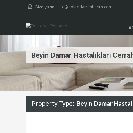
Bize yazın :
site@doktorlarrehberim.com
A
Beyin Damar Hastalıkları Cerrah
Property Type:
Beyin Damar Hastalı