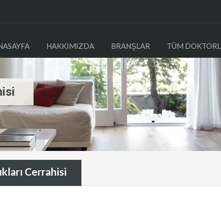
NASAYFA
HAKKIMIZDA
BRANŞLAR
TÜM DOKTORL
isi
kları Cerrahisi