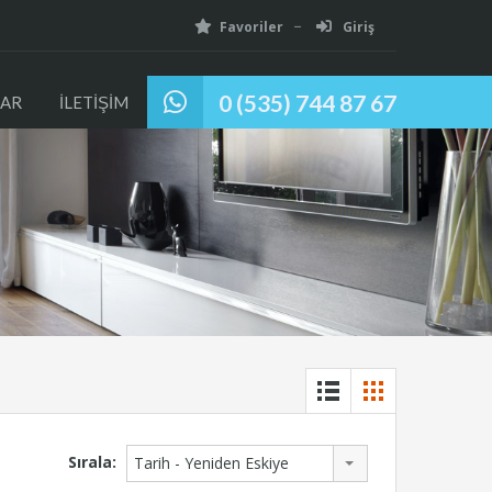
Favoriler
Giriş
0 (535) 744 87 67
AR
İLETİŞİM
Sırala:
Tarih - Yeniden Eskiye