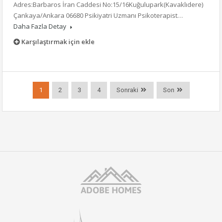
Adres:Barbaros İran Caddesi No:15/16Kuğulupark(Kavaklıdere)
Çankaya/Ankara 06680 Psikiyatri Uzmanı Psikoterapist…
Daha Fazla Detay
Karşılaştırmak için ekle
1
2
3
4
Sonraki
Son