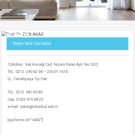
- Beyin Sinir Cerrahisi
12Adres : Vali Konağı Cad. Nizam Palas Apt. No.20/2
TEL: 0212. 240 62 38 – 230 01 1610
İş : Cerrahpaşa Tıp Fak.
TEL: 0212. 587 65 85
Cep: 0.532 415 08 25
e-mail: zakar@istanbul.edu.tr
[wpforms id=”4402″]