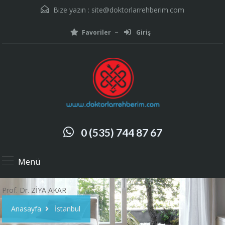
Bize yazın :
site@doktorlarrehberim.com
Favoriler
Giriş
0 (535) 744 87 67
Menü
Prof. Dr. ZİYA AKAR
Anasayfa
İstanbul