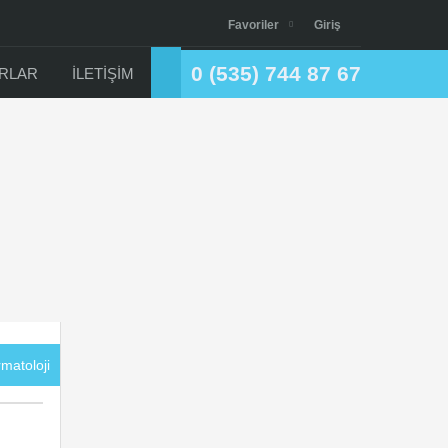
Favoriler
Giriş
0 (535) 744 87 67
ORLAR
İLETİŞİM
rmatoloji