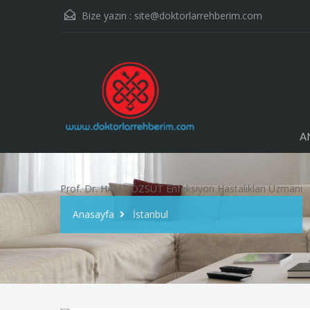
Bize yazın :
site@doktorlarrehberim.com
A
Prof. Dr. HALİT ÖZSÜT Enfeksiyon Hastalıkları Uzmanı
Anasayfa
İstanbul