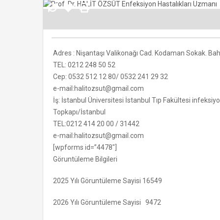
Adres : Nişantaşı Valikonağı Cad. Kodaman Sokak. Bahar
TEL: 0212 248 50 52
Cep: 0532 512 12 80/ 0532 241 29 32
e-mail:halitozsut@gmail.com
İş: İstanbul Üniversitesi İstanbul Tıp Fakültesi infeksiyo
Topkapı/İstanbul
TEL:0212 414 20 00 / 31442
e-mail:halitozsut@gmail.com
[wpforms id=”4478″]
Göruntüleme Bilgileri
2025 Yılı Göruntüleme Sayisi 16549
2026 Yılı Göruntüleme Sayisi 9472