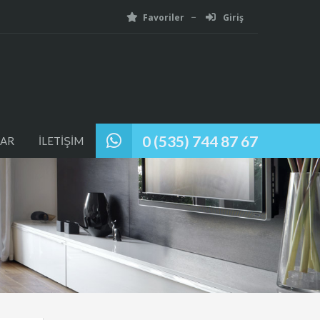
Favoriler
Giriş
0 (535) 744 87 67
AR
İLETİŞİM