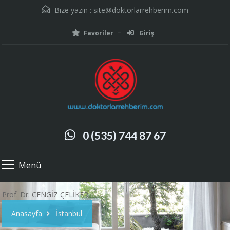
Bize yazın :
site@doktorlarrehberim.com
Favoriler
Giriş
0 (535) 744 87 67
Menü
Prof. Dr. CENGİZ ÇELİKER
Anasayfa
İstanbul