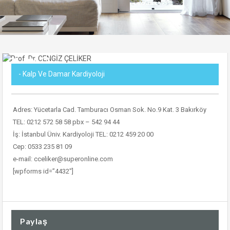
- Kalp Ve Damar Kardiyoloji
Adres: Yücetarla Cad. Tamburacı Osman Sok. No.9 Kat. 3 Bakırköy
TEL: 0212 572 58 58 pbx – 542 94 44
İş: İstanbul Üniv. Kardiyoloji TEL: 0212 459 20 00
Cep: 0533 235 81 09
e-mail: cceliker@superonline.com
[wpforms id=”4432″]
Paylaş