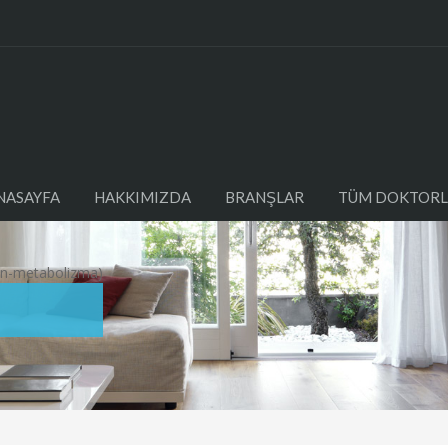
NASAYFA
HAKKIMIZDA
BRANŞLAR
TÜM DOKTORL
in-metabolizma)