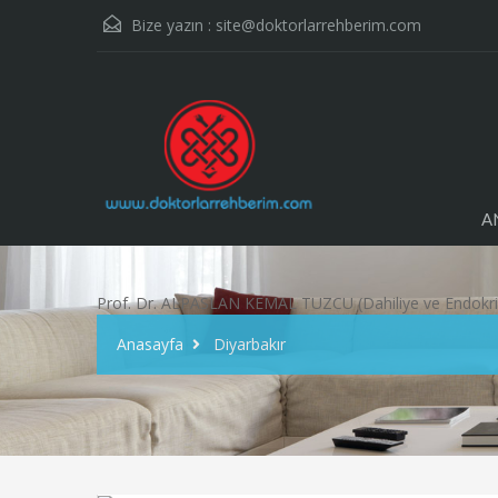
Bize yazın :
site@doktorlarrehberim.com
A
Prof. Dr. ALPASLAN KEMAL TUZCU (Dahiliye ve Endokr
Anasayfa
Diyarbakır