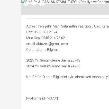
Adres : Yenişehir Mah. Selahattin Yazıcıoğlu Cad. Kar
Cep: 0533 361 21 74
Mua Cep: 0545 214 76 62
email: aktuzcu@gmail.com
Göruntüleme Bilgileri
2025 Yılı Göruntüleme Sayisi 25748
2024 Yılı Göruntüleme Sayisi 24286
Not:Görüntüleme Bilgilerini aylık olarak veri tabanına 
[wpforms id=”4373″]