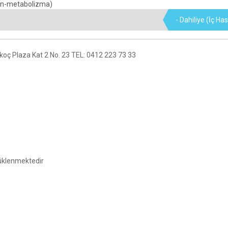
- Dahiliye (İç Has
akoç Plaza Kat 2 No. 23 TEL: 0412 223 73 33
yüklenmektedir