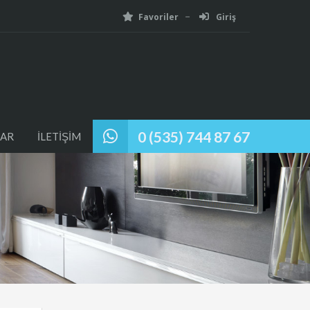
Favoriler
Giriş
0 (535) 744 87 67
AR
İLETİŞİM