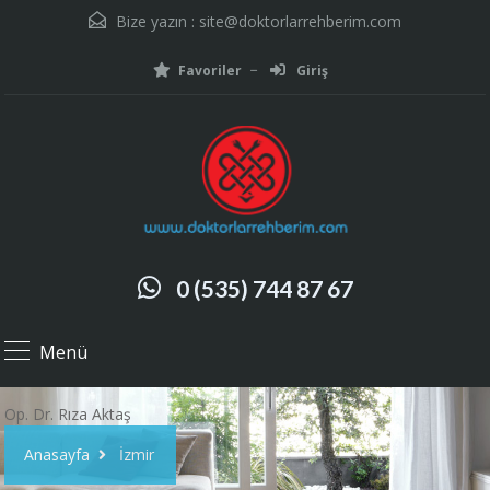
Bize yazın :
site@doktorlarrehberim.com
Favoriler
Giriş
0 (535) 744 87 67
Menü
Op. Dr. Rıza Aktaş
Anasayfa
İzmir