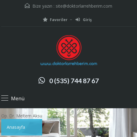
Bize yazın :
site@doktorlarrehberim.com
Favoriler
Giriş
0 (535) 744 87 67
Menü
Op. Dr. Meltem Aksu
Anasayfa