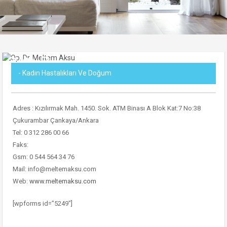
- Kadın Hastalıkları Ve Doğum
Adres : Kızılırmak Mah. 1450. Sok. ATM Binası A Blok Kat:7 No:38
Çukurambar Çankaya/Ankara
Tel: 0 312 286 00 66
Faks:
Gsm: 0 544 564 34 76
Mail: info@meltemaksu.com
Web:
www.meltemaksu.com
[wpforms id=”5249″]