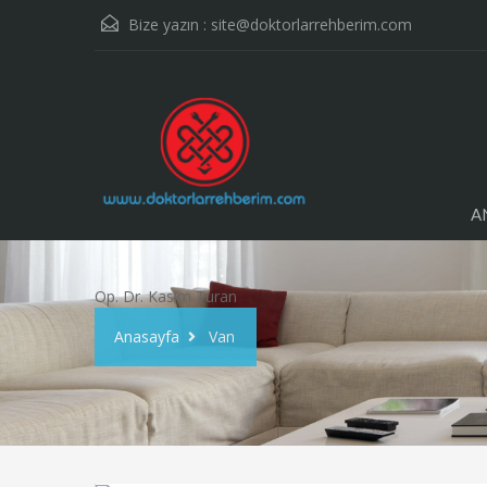
Bize yazın :
site@doktorlarrehberim.com
A
Op. Dr. Kasım Turan
Anasayfa
Van