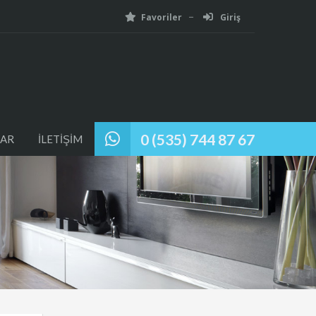
Favoriler
Giriş
0 (535) 744 87 67
AR
İLETİŞİM