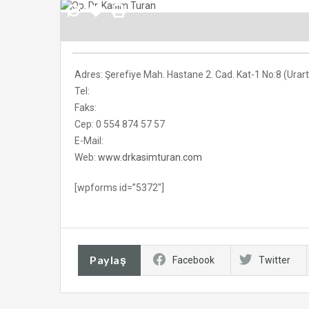
Adres: Şerefiye Mah. Hastane 2. Cad. Kat-1 No:8 (Urar
Tel:
Faks:
Cep: 0 554 874 57 57
E-Mail:
Web:
www.drkasimturan.com
[wpforms id=”5372″]
Paylaş
Facebook
Twitter