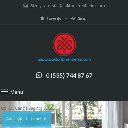
Bize yazın :
site@doktorlarrehberim.com
Favoriler
Giriş
0 (535) 744 87 67
Menü
Op. Dr. Cengiz Sağıroğlu
Anasayfa
İstanbul