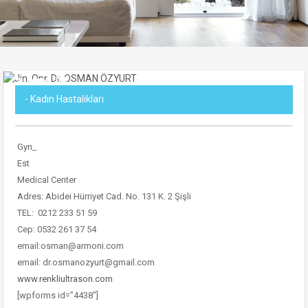
- Kadın Hastalıkları
Gyn_
Est
Medical Center
Adres: Abidei Hürriyet Cad. No. 131 K. 2 Şişli
TEL: 0212 233 51 59
Cep: 0532 261 37 54
email:osman@armoni.com
email: dr.osmanozyurt@gmail.com
www.renkliultrason.com
[wpforms id=”4438″]