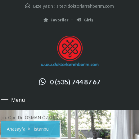
Bize yazın :
site@doktorlarrehberim.com
Favoriler
Giriş
0 (535) 744 87 67
Menü
Jin. Opr. Dr. OSMAN ÖZYURT
Anasayfa
İstanbul