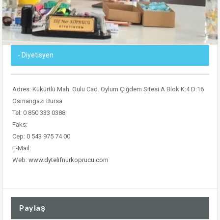
- Diyetisyen
Adres: Kükürtlü Mah. Oulu Cad. Oylum Çiğdem Sitesi A Blok K:4 D:16
Osmangazi Bursa
Tel: 0 850 333 0388
Faks:
Cep: 0 543 975 74 00
E-Mail:
Web:
www.dytelifnurkoprucu.com
Paylaş