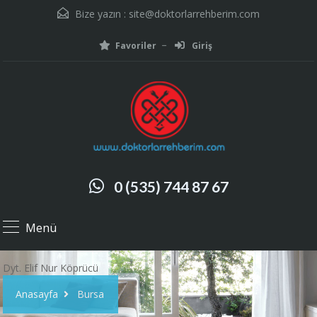
Bize yazın :
site@doktorlarrehberim.com
Favoriler
Giriş
0 (535) 744 87 67
Menü
Dyt. Elif Nur Köprücü
Anasayfa
Bursa