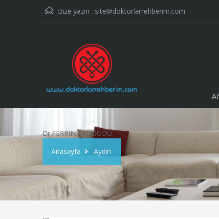
Bize yazın :
site@doktorlarrehberim.com
A
Dr.FERRİN AYDOGDU
Anasayfa
Aydın