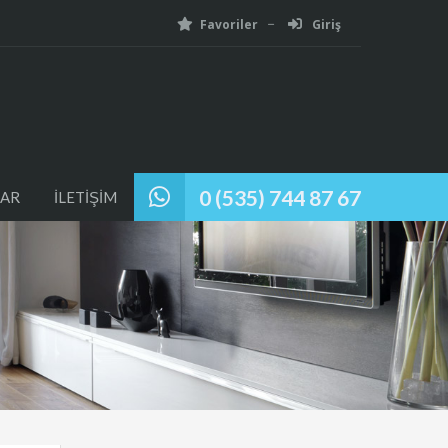
Favoriler
Giriş
0 (535) 744 87 67
AR
İLETİŞİM