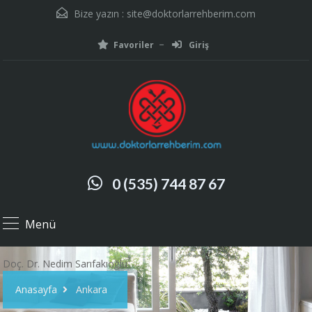
Bize yazın :
site@doktorlarrehberim.com
Favoriler
Giriş
0 (535) 744 87 67
Menü
Doç. Dr. Nedim Sarıfakıoğlu
Anasayfa
Ankara